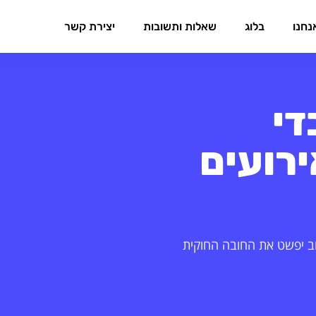
נחנו
בלוג
שאלות ותשובות
יצירת קשר
די
רועים
וב יפשט את החובה החוקית